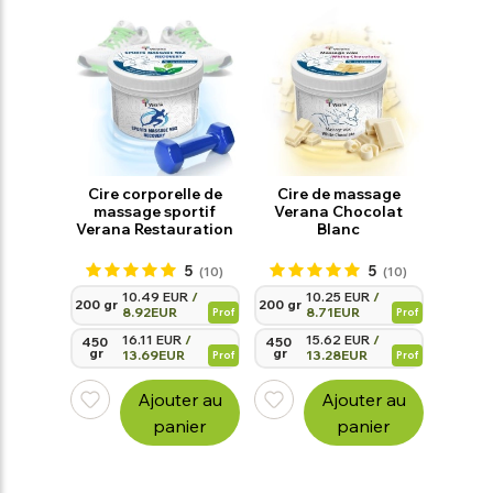
Cire corporelle de
Cire de massage
massage sportif
Verana Chocolat
Verana Restauration
Blanc
5
5
(10)
(10)
10.49 EUR
/
10.25 EUR
/
200 gr
200 gr
8.92EUR
8.71EUR
Prof
Prof
16.11 EUR
/
15.62 EUR
/
450 
450 
gr
gr
13.69EUR
13.28EUR
Prof
Prof
Ajouter au
Ajouter au
panier
panier