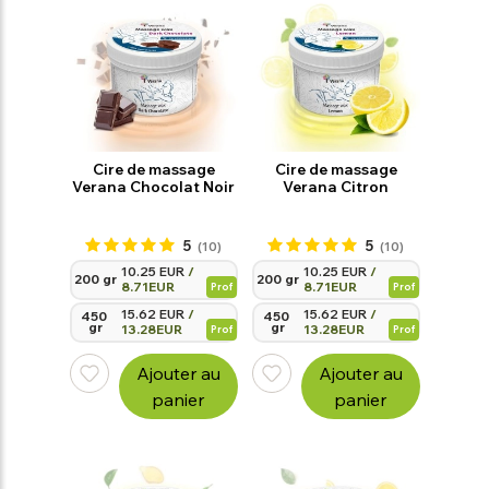
Cire de massage
Cire de massage
Verana Chocolat Noir
Verana Citron
5
5
(10)
(10)
10.25 EUR
/
10.25 EUR
/
200 gr
200 gr
8.71EUR
8.71EUR
Prof
Prof
15.62 EUR
/
15.62 EUR
/
450 
450 
gr
gr
13.28EUR
13.28EUR
Prof
Prof
Ajouter au
Ajouter au
panier
panier