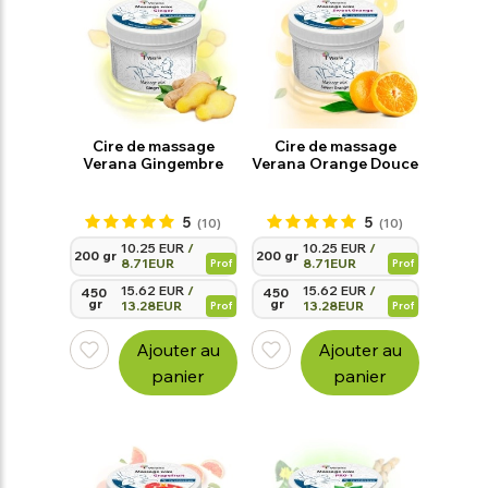
Cire de massage
Cire de massage
Verana Gingembre
Verana Orange Douce
5
5
(10)
(10)
10.25 EUR
/
10.25 EUR
/
200 gr
200 gr
8.71EUR
8.71EUR
Prof
Prof
15.62 EUR
/
15.62 EUR
/
450 
450 
gr
gr
13.28EUR
13.28EUR
Prof
Prof
Ajouter au
Ajouter au
panier
panier