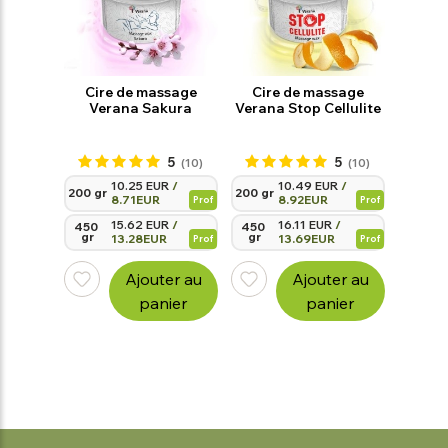
Cire de massage
Cire de massage
Verana Sakura
Verana Stop Cellulite
5
5
(10)
(10)
10.25 EUR
/
10.49 EUR
/
200 gr
200 gr
8.71EUR
8.92EUR
Prof
Prof
15.62 EUR
/
16.11 EUR
/
450 
450 
gr
gr
13.28EUR
13.69EUR
Prof
Prof
Ajouter au
Ajouter au
panier
panier