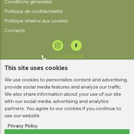
Conditions générales
Politique de confidentialité
Politique relative aux cookies
Contacts
+371 22816655
info@verana-
This site uses cookies
shop.com
We use cookies to personalize content and advertising,
provide social media features and analyze our traffic.
We also share information about your use of our site
with our social media, advertising and analytics
partners. You agree to our cookies if you continue to
use our website.
Privacy Policy