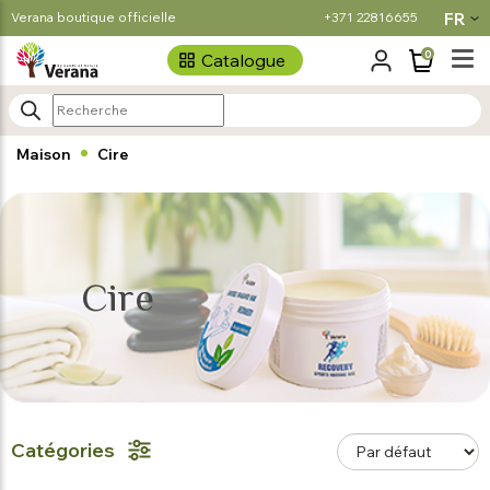
FR
Verana boutique officielle
+371 22816655
0
Catalogue
Maison
Cire
Cire
Catégories