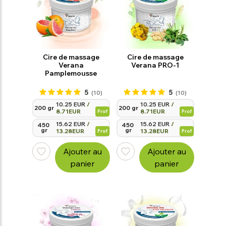
Cire de massage
Cire de massage
Verana
Verana PRO-1
Pamplemousse
5
5
(10)
(10)
10.25 EUR
/
10.25 EUR
/
200 gr
200 gr
8.71EUR
8.71EUR
Prof
Prof
15.62 EUR
/
15.62 EUR
/
450 
450 
gr
gr
13.28EUR
13.28EUR
Prof
Prof
Ajouter au
Ajouter au
panier
panier