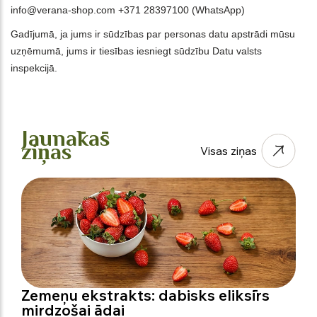
info@verana-shop.com +371 28397100 (WhatsApp)
Gadījumā, ja jums ir sūdzības par personas datu apstrādi mūsu
uzņēmumā, jums ir tiesības iesniegt sūdzību Datu valsts
inspekcijā.
Jaunākās
ziņas
Visas ziņas
Zemeņu ekstrakts: dabisks eliksīrs
mirdzošai ādai