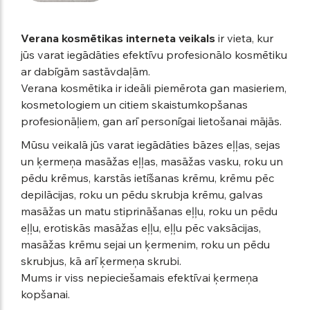
Verana kosmētikas interneta veikals
ir vieta, kur
jūs varat iegādāties efektīvu profesionālo kosmētiku
ar dabīgām sastāvdaļām.
Verana kosmētika ir ideāli piemērota gan masieriem,
kosmetologiem un citiem skaistumkopšanas
profesionāļiem, gan arī personīgai lietošanai mājās.
Mūsu veikalā jūs varat iegādāties bāzes eļļas, sejas
un ķermeņa masāžas eļļas, masāžas vasku, roku un
pēdu krēmus, karstās ietīšanas krēmu, krēmu pēc
depilācijas, roku un pēdu skrubja krēmu, galvas
masāžas un matu stiprināšanas eļļu, roku un pēdu
eļļu, erotiskās masāžas eļļu, eļļu pēc vaksācijas,
masāžas krēmu sejai un ķermenim, roku un pēdu
skrubjus, kā arī ķermeņa skrubi.
Mums ir viss nepieciešamais efektīvai ķermeņa
kopšanai.