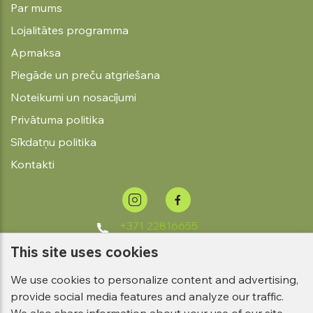
Par mums
Lojalitātes programma
Apmaksa
Piegāde un preču atgriešana
Noteikumi un nosacījumi
Privātuma politika
Sīkdatņu politika
Kontakti
+371 22816655
info@verana-
This site uses cookies
shop.com
We use cookies to personalize content and advertising,
provide social media features and analyze our traffic.