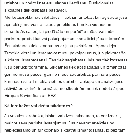
uzlabot un nodrošināt ērtu vietnes lietošanu. Funkcionālās
sīkdatnes tiek glabātas pastāvīgi.
Mērķētās/reklāmas sīkdatnes – tiek izmantotas, lai reģistrētu jūsu
apmeklējumu vietnē, citas apmeklētās tīmekļa vietnes un
izmantotās saites, lai piedāvātu un parādītu mūsu vai mūsu
partneru produktus vai pakalpojumus, kas atbilst jūsu interesēm.
Šīs sīkdatnes tiek izmantotas ar jūsu piekrišanu. Apmeklējot
Tīmekļa vietni un izmantojot mūsu pakalpojumus, jūs piekrītat šo
sīkdatņu izmantošanai. Tās tiek saglabātas, līdz tās tiek izdzēstas
jūsu pārlūkprogrammā. Sīkdatnes tiek apstrādātas un izmantotas
gan no mūsu puses, gan no mūsu sadarbības partneru puses,
kuri nodrošina Tīmekļa vietnes darbību, apkopo un analizē jūsu
aktivitātes vietnē. Informācija no sīkdatnēm netiek nodota ārpus
Eiropas Savienības un EEZ.
Kā ierobežot vai dzēst sīkdatnes?
Ja vēlaties ierobežot, bloķēt vai dzēst sīkdatnes, to var izdarīt,
mainot sava pārlūka iestatījumus. Jūs nevarat atteikties no
nepieciešamo un funkcionālo sīkdatņu izmantošanas, jo bez tām