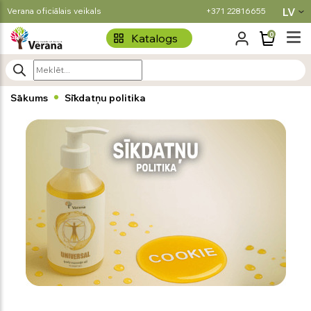
LV
Verana oficiālais veikals
+371 22816655
0
Katalogs
Sākums
Sīkdatņu politika