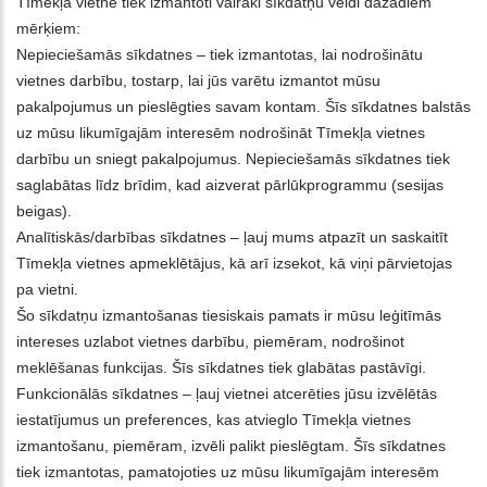
Tīmekļa vietnē tiek izmantoti vairāki sīkdatņu veidi dažādiem
mērķiem:
Nepieciešamās sīkdatnes – tiek izmantotas, lai nodrošinātu
vietnes darbību, tostarp, lai jūs varētu izmantot mūsu
pakalpojumus un pieslēgties savam kontam. Šīs sīkdatnes balstās
uz mūsu likumīgajām interesēm nodrošināt Tīmekļa vietnes
darbību un sniegt pakalpojumus. Nepieciešamās sīkdatnes tiek
saglabātas līdz brīdim, kad aizverat pārlūkprogrammu (sesijas
beigas).
Analītiskās/darbības sīkdatnes – ļauj mums atpazīt un saskaitīt
Tīmekļa vietnes apmeklētājus, kā arī izsekot, kā viņi pārvietojas
pa vietni.
Šo sīkdatņu izmantošanas tiesiskais pamats ir mūsu leģitīmās
intereses uzlabot vietnes darbību, piemēram, nodrošinot
meklēšanas funkcijas. Šīs sīkdatnes tiek glabātas pastāvīgi.
Funkcionālās sīkdatnes – ļauj vietnei atcerēties jūsu izvēlētās
iestatījumus un preferences, kas atvieglo Tīmekļa vietnes
izmantošanu, piemēram, izvēli palikt pieslēgtam. Šīs sīkdatnes
tiek izmantotas, pamatojoties uz mūsu likumīgajām interesēm