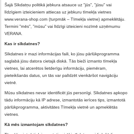
Šajā Sīkdatņu politikā jebkura atsauce uz "jūs", "jūsu" vai
līdzīgiem izteicieniem attiecas uz jebkuru tīmekļa vietnes
www.verana-shop.com (turpmāk – Tīmekļa vietne) apmeklētāju.
Termini "mēs", "mūsu" vai līdzīgi izteicieni nozīmē uzņēmumu
VERANA.
Kas ir sīkdatnes?
Sīkdatnes ir mazi informācijas faili, ko jūsu pārlūkprogramma
saglabā jūsu datora cietajā diskā. Tās bieži izmanto tīmekļa
vietnes, lai atcerētos lietderīgu informāciju, piemēram,
pieteikšanās datus, un tās var palīdzēt vienkāršot navigāciju
vietnē.
Mūsu sīkdatnes nevar identificēt jūs personīgi. Sīkdatnes apkopo
tādu informāciju kā IP adrese, izmantotās ierīces tips, izmantotā
pārlūkprogramma, aktivitātes Tīmekļa vietnē un apmeklētās
vietnes.
Kā mēs izmantojam sīkdatnes?