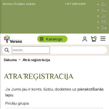
EN
Verana oficiālais veikals
+371 22816655
RU
LV
FR
De
0
Katalogs
Sākums
Ātrā reģistrācija
ĀTRĀ REĢISTRĀCIJA
Ja Jums jau ir konts, lūdzu, dodieties uz
pierakstīšanās
lapu
.
Pircēju grupa